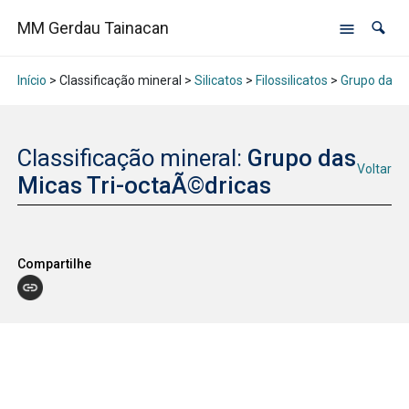
MM Gerdau Tainacan
Início
> Classificação mineral >
Silicatos
>
Filossilicatos
>
Grupo da M
Classificação mineral:
Grupo das
Voltar
Micas Tri-octaÃ©dricas
Compartilhe