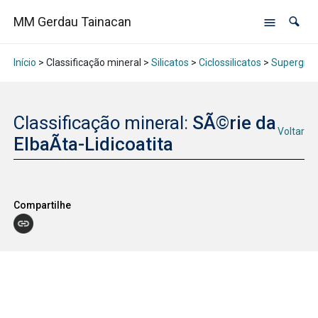
MM Gerdau Tainacan
Início
> Classificação mineral >
Silicatos
>
Ciclossilicatos
>
Supergrup
Classificação mineral:
SÃ©rie da
Voltar
ElbaÃ­ta-Lidicoatita
Compartilhe