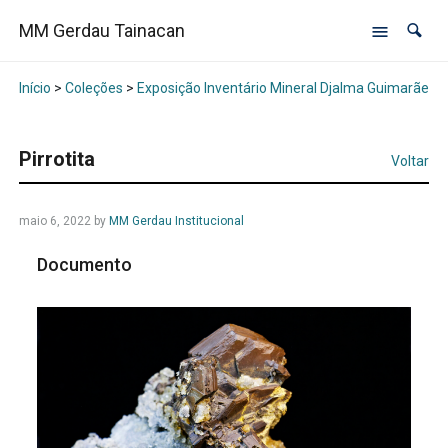
MM Gerdau Tainacan
Início
>
Coleções
>
Exposição Inventário Mineral Djalma Guimarães -
Pirrotita
Voltar
maio 6, 2022
by
MM Gerdau Institucional
Documento