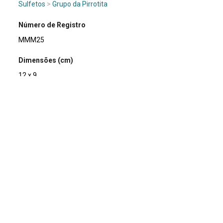
Sulfetos
>
Grupo da Pirrotita
Número de Registro
MMM25
Dimensões (cm)
12 x 9
Tipo de material
Mineral
Composição química
Fe7S8
Em exposição
Sim
Fotógrafo
Marcílio Gazzinelli.