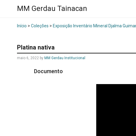
MM Gerdau Tainacan
Início
>
Coleções
>
Exposição Inventário Mineral Djalma Guima
Platina nativa
maio 6, 2022
by
MM Gerdau Institucional
Documento