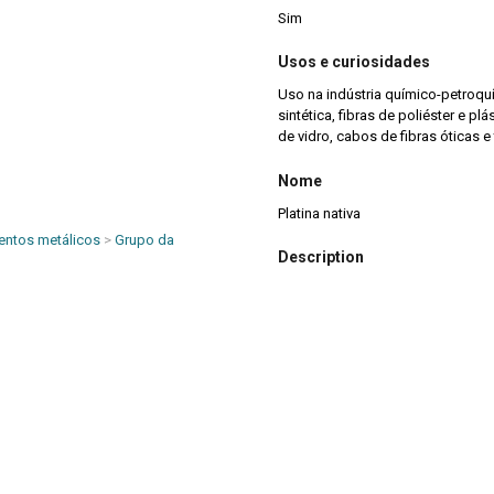
Sim
Usos e curiosidades
Uso na indústria químico-petroqu
sintética, fibras de poliéster e pl
de vidro, cabos de fibras óticas e t
Nome
Platina nativa
entos metálicos
>
Grupo da
Description
Cristal subédrico de platina nativa
Title
Platina nativa
Descrição da Amostra
Cristal subédrico de platina nativa