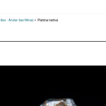
rães - Andar das Minas
>
Platina nativa