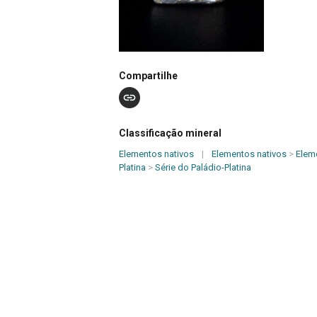
Compartilhe
Classificação mineral
Elementos nativos
|
Elementos nativos
>
Elem
Platina
>
Série do Paládio-Platina
Número de Registro
MMM14
Dimensões (cm)
0,5 x 0,5