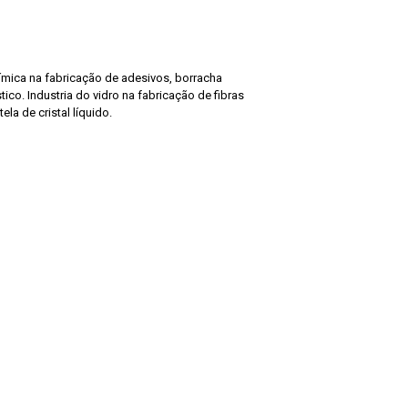
ímica na fabricação de adesivos, borracha
ástico. Industria do vidro na fabricação de fibras
ela de cristal líquido.
.
.