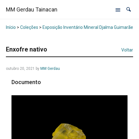
MM Gerdau Tainacan
Início
>
Coleções
>
Exposição Inventário Mineral Djalma Guimarães -
Enxofre nativo
Voltar
outubro 20, 2021
by
MM Gerdau
Documento