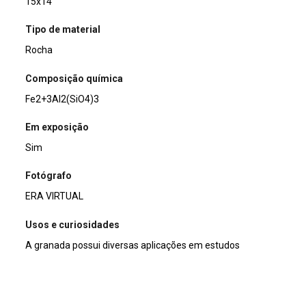
15x14
Tipo de material
Rocha
Composição química
Fe2+3Al2(SiO4)3
Em exposição
Sim
Fotógrafo
ERA VIRTUAL
Usos e curiosidades
A granada possui diversas aplicações em estudos
científicos para entender a evolução da Terra,
principalmente em colisões continentais.
Doador/Histórico de posse/compra