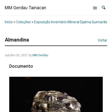
MM Gerdau Tainacan
Início
>
Coleções
>
Exposição Inventário Mineral Djalma Guimarães -
Almandina
Voltar
outubro 20, 2021
by
MM Gerdau
Documento