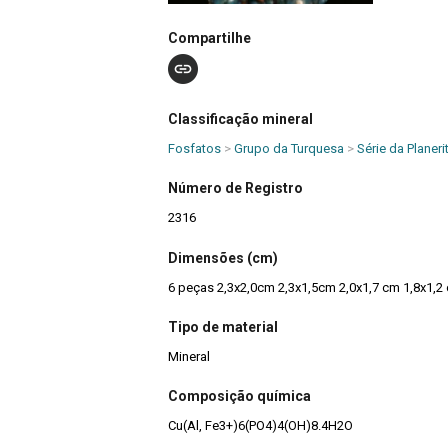
Compartilhe
Classificação mineral
Fosfatos
>
Grupo da Turquesa
>
Série da Planer
Número de Registro
2316
Dimensões (cm)
6 peças 2,3x2,0cm 2,3x1,5cm 2,0x1,7 cm 1,8x1,2
Tipo de material
Mineral
Composição química
Cu(Al, Fe3+)6(PO4)4(OH)8.4H2O