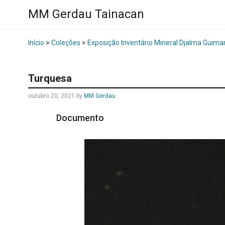
MM Gerdau Tainacan
Início
>
Coleções
>
Exposição Inventário Mineral Djalma Guima
Turquesa
outubro 20, 2021
by
MM Gerdau
Documento