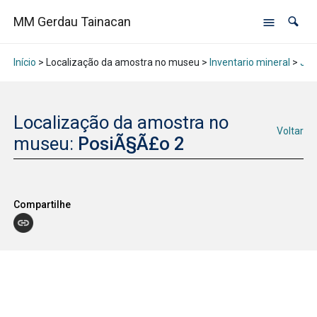
MM Gerdau Tainacan
Início
> Localização da amostra no museu >
Inventario mineral
>
Jan
Localização da amostra no
Voltar
museu:
PosiÃ§Ã£o 2
Compartilhe