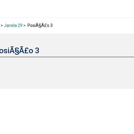
>
Janela 29
>
PosiÃ§Ã£o 3
osiÃ§Ã£o 3