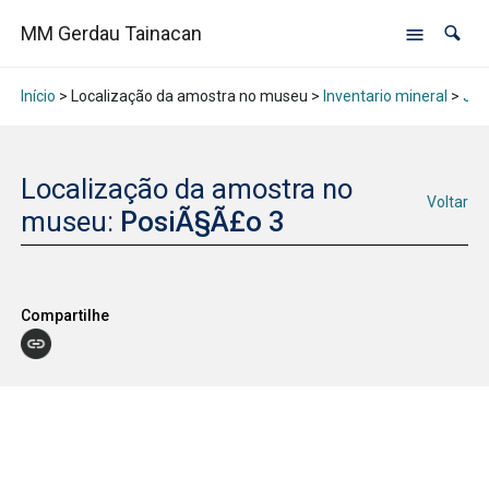
MM Gerdau Tainacan
Início
> Localização da amostra no museu >
Inventario mineral
>
Jan
Localização da amostra no
Voltar
museu:
PosiÃ§Ã£o 3
Compartilhe