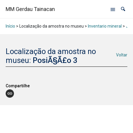
MM Gerdau Tainacan
Início
> Localização da amostra no museu >
Inventario mineral
>
Jan
Localização da amostra no
Voltar
museu:
PosiÃ§Ã£o 3
Compartilhe