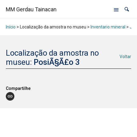
MM Gerdau Tainacan
Início
> Localização da amostra no museu >
Inventario mineral
>
Jan
Localização da amostra no
Voltar
museu:
PosiÃ§Ã£o 3
Compartilhe