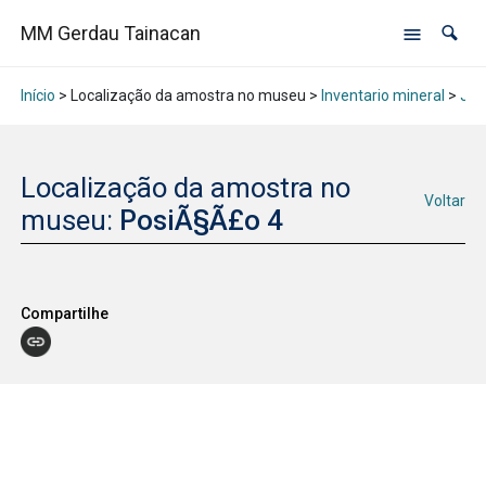
MM Gerdau Tainacan
Início
> Localização da amostra no museu >
Inventario mineral
>
Jan
Localização da amostra no
Voltar
museu:
PosiÃ§Ã£o 4
Compartilhe