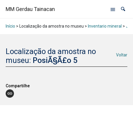
MM Gerdau Tainacan
Início
> Localização da amostra no museu >
Inventario mineral
>
Jan
Localização da amostra no
Voltar
museu:
PosiÃ§Ã£o 5
Compartilhe