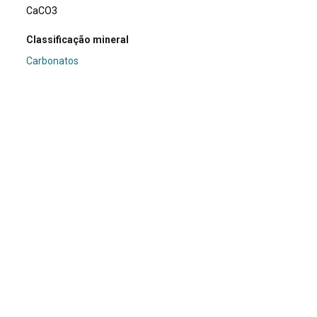
CaCO3
Classificação mineral
Carbonatos
Dimensões (cm)
3,5 x 3,5
Usos e curiosidades
A Calcita é usada na fabricação de cimentos, cal,
argamassas e tinta. Também é muito conhecida e usada
como fonte de cálcio.
Em exposição
Sim
Nome
Calcita