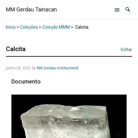
MM Gerdau Tainacan
Início
>
Coleções
>
Coleção MMM
>
Calcita
Calcita
Voltar
junho 28, 2021
by
MM Gerdau Institucional
Documento