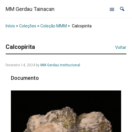
MM Gerdau Tainacan
Início
>
Coleções
>
Coleção MMM
>
Calcopirita
Calcopirita
Voltar
fevereiro 14, 2024
by
MM Gerdau Institucional
Documento