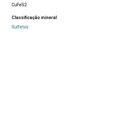
CuFeS2
Classificação mineral
Sulfetos
Dimensões (cm)
9 x 5.3 x 4
Peso da amostra (g)
265
Usos e curiosidades
Minério de cobre.
Doador/Histórico de posse/compra
Professor Friedrich Ewald Renger
Coordenada de Localização
Armário 16 - Prateleira 1 - Bandeja 6