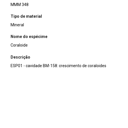
MMM 348
Tipo de material
Mineral
Nome do espécime
Coraloide
Descrição
ESP01 - cavidade BM-158: crescimento de coraloides
recobertos por sedimentos finos. A parte interna se
apresenta em tons brancos e com a presença de lodo.
Coordenada de Localização
Armário 9
Procedência Geológica
Pains, MG