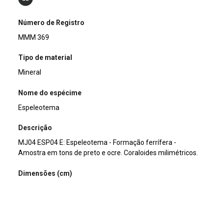
Número de Registro
MMM 369
Tipo de material
Mineral
Nome do espécime
Espeleotema
Descrição
MJ04 ESP04 E: Espeleotema - Formação ferrífera -
Amostra em tons de preto e ocre. Coraloides milimétricos.
Dimensões (cm)
4 x 3,3 x 2
Peso da amostra (g)