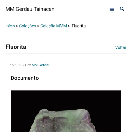
MM Gerdau Tainacan
Início
>
Coleções
>
Coleção MMM
>
Fluorita
Fluorita
Voltar
julho 6, 2021
by
MM Gerdau
Documento