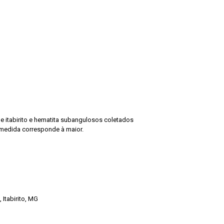
e itabirito e hematita subangulosos coletados
 medida corresponde à maior.
Itabirito, MG