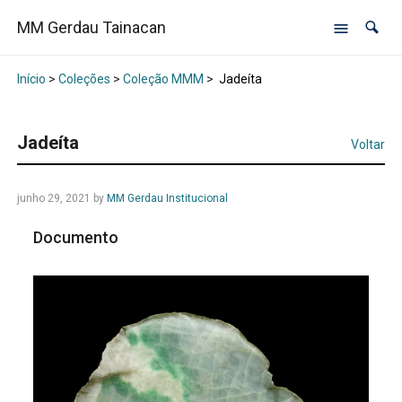
MM Gerdau Tainacan
Início
>
Coleções
>
Coleção MMM
>
Jadeíta
Jadeíta
Voltar
junho 29, 2021
by
MM Gerdau Institucional
Documento