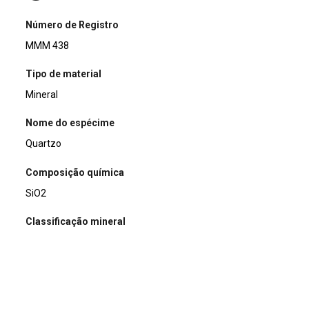
Número de Registro
MMM 438
Tipo de material
Mineral
Nome do espécime
Quartzo
Composição química
SiO2
Classificação mineral
Silicatos
Dimensões (cm)
14,5 x 10,8 x 7