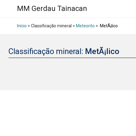
MM Gerdau Tainacan
Início
> Classificação mineral >
Meteorito
>
MetÃ¡lico
Classificação mineral:
MetÃ¡lico