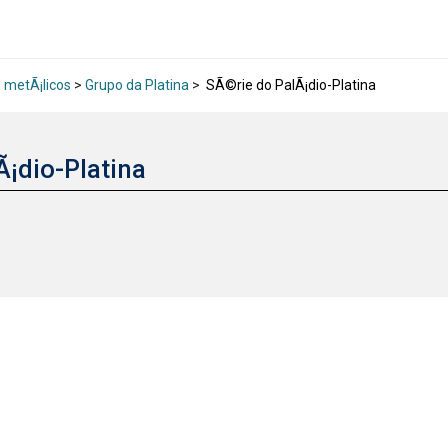
 metÃ¡licos
>
Grupo da Platina
>
SÃ©rie do PalÃ¡dio-Platina
Ã¡dio-Platina