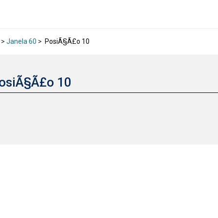
>
Janela 60
>
PosiÃ§Ã£o 10
osiÃ§Ã£o 10