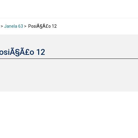
>
Janela 63
>
PosiÃ§Ã£o 12
osiÃ§Ã£o 12