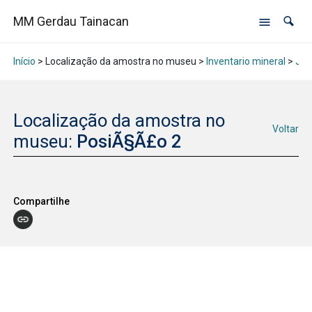
MM Gerdau Tainacan
Início
> Localização da amostra no museu >
Inventario mineral
>
Jan
Localização da amostra no
Voltar
museu:
PosiÃ§Ã£o 2
Compartilhe