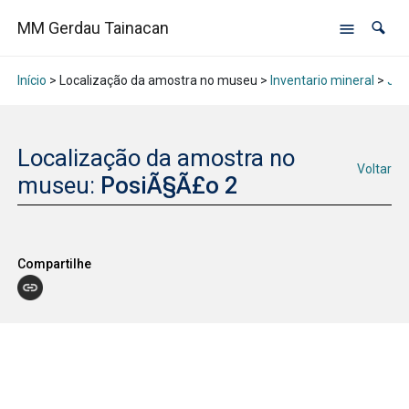
MM Gerdau Tainacan
Início
> Localização da amostra no museu >
Inventario mineral
>
Jan
Localização da amostra no
Voltar
museu:
PosiÃ§Ã£o 2
Compartilhe