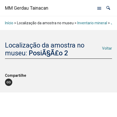
MM Gerdau Tainacan
Início
> Localização da amostra no museu >
Inventario mineral
>
Jan
Localização da amostra no
Voltar
museu:
PosiÃ§Ã£o 2
Compartilhe