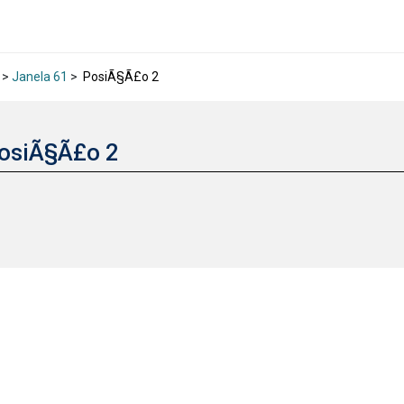
>
Janela 61
>
PosiÃ§Ã£o 2
osiÃ§Ã£o 2