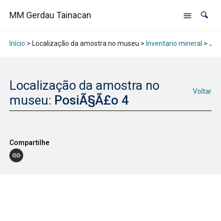
MM Gerdau Tainacan
Início
> Localização da amostra no museu >
Inventario mineral
>
Jan
Localização da amostra no
Voltar
museu:
PosiÃ§Ã£o 4
Compartilhe