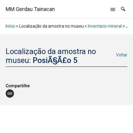
MM Gerdau Tainacan
Início
> Localização da amostra no museu >
Inventario mineral
>
Jan
Localização da amostra no
Voltar
museu:
PosiÃ§Ã£o 5
Compartilhe