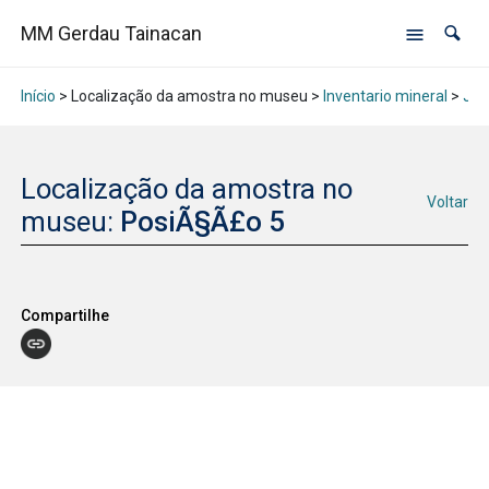
MM Gerdau Tainacan
Início
> Localização da amostra no museu >
Inventario mineral
>
Jan
Localização da amostra no
Voltar
museu:
PosiÃ§Ã£o 5
Compartilhe