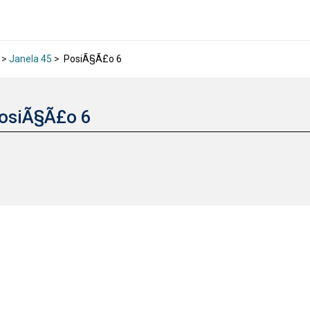
>
Janela 45
>
PosiÃ§Ã£o 6
osiÃ§Ã£o 6