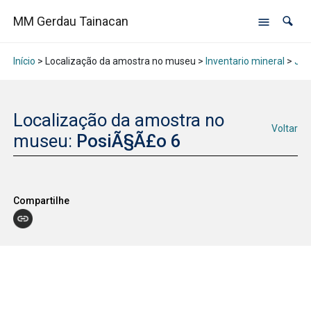
MM Gerdau Tainacan
Início
> Localização da amostra no museu >
Inventario mineral
>
Jan
Localização da amostra no
Voltar
museu:
PosiÃ§Ã£o 6
Compartilhe