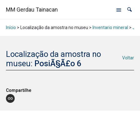
MM Gerdau Tainacan
Início
> Localização da amostra no museu >
Inventario mineral
>
Jan
Localização da amostra no
Voltar
museu:
PosiÃ§Ã£o 6
Compartilhe