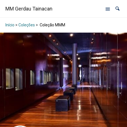
MM Gerdau Tainacan
Início
>
Coleções
>
Coleção MMM