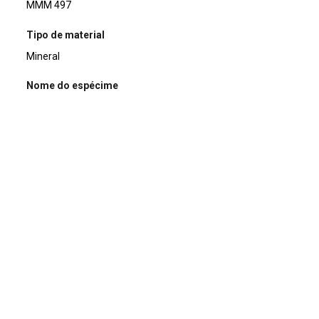
MMM 497
Tipo de material
Mineral
Nome do espécime
Quartzo
Descrição
Drusa de cristais curtos de quartzo hialino sobre quartzito
branco.
Composição química
SiO2
Classificação mineral
Silicatos
Dimensões (cm)