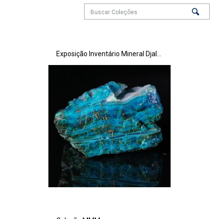
Exposição Inventário Mineral Djalma Guimarães – Andar das Minas