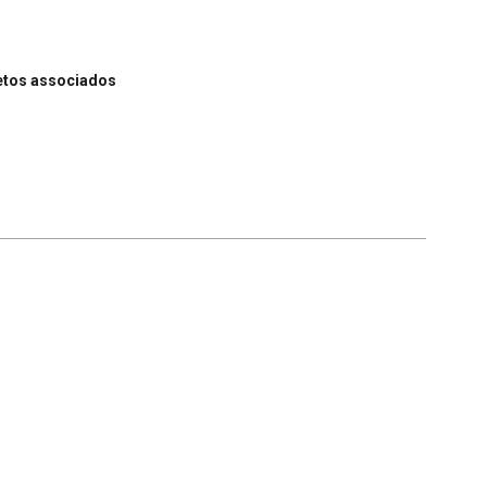
etos associados
Voltar para a lista de itens