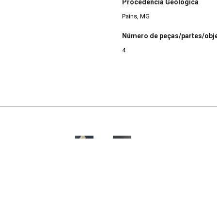
Procedência Geológica
Pains, MG
Número de peças/partes/obj
4
Calcário
Calcário