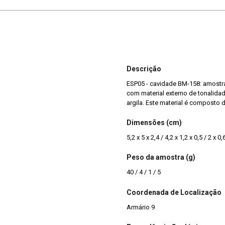
Descrição
ESP05 - cavidade BM-158: amostra
com material externo de tonalida
argila. Este material é composto d
Dimensões (cm)
5,2 x 5 x 2,4 / 4,2 x 1,2 x 0,5 / 2 x 0,
Peso da amostra (g)
40 / 4 / 1 / 5
Coordenada de Localização
Armário 9