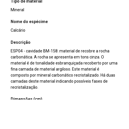
Tipo de material
Mineral
Nome do espécime
Calcário
Descrição
ESP04 - cavidade BM-158: material de recobre a rocha
carbonática. A rocha se apresenta em tons cinza. O
material é de tonalidade esbranquiçada recoberto por uma
fina camada de material argiloso. Este material é
composto por mineral carbonático recristalizado. Há duas
camadas deste material indicando possíveis fases de
recristalização.
Dimensões (cm)
21 x 9 x 7
Peso da amostra (g)
9,6