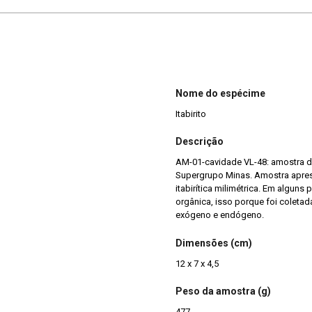
Nome do espécime
Itabirito
Descrição
AM-01-cavidade VL-48: amostra de 
Supergrupo Minas. Amostra apre
itabirítica milimétrica. Em algun
orgânica, isso porque foi coleta
exógeno e endógeno.
Dimensões (cm)
12 x 7 x 4,5
Peso da amostra (g)
477