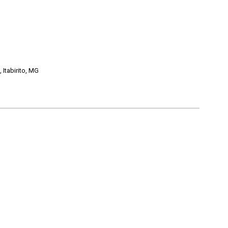
Itabirito, MG
Voltar para a lista de itens