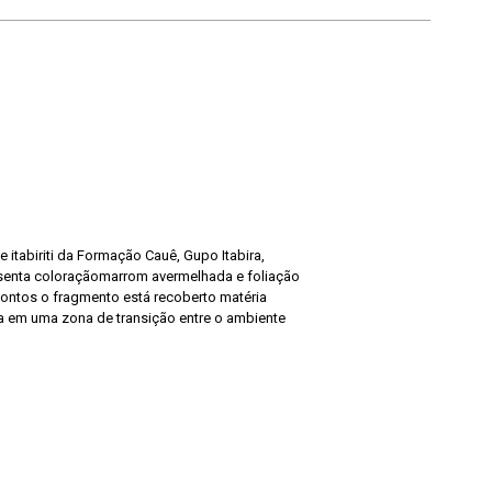
itabiriti da Formação Cauê, Gupo Itabira,
senta coloraçãomarrom avermelhada e foliação
s pontos o fragmento está recoberto matéria
da em uma zona de transição entre o ambiente