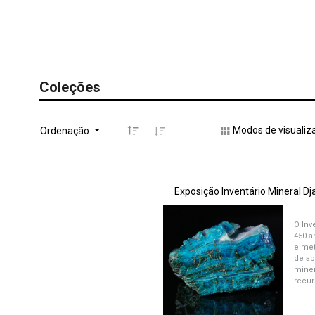
Coleções
Modos de visualiz
Ordenação
O Inv
450 a
e met
de ab
miner
recur