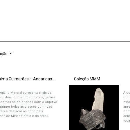
ação
Exposição Inventário Mineral Djalma Guimarães – Andar das Minas
Coleção MMM
entário Mineral apresenta mais de
A c
mostras, contendo minerais, gemas
min
eoritos selecionados com o objetivo
expo
ranger todas as classes químicas
apre
ais e destacar os principais
con
sos de Minas Gerais e do Brasil.
sele
todas