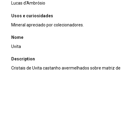
Lucas d'Ambrósio
Usos e curiosidades
Mineral apreciado por colecionadores.
Nome
Uvita
Description
Cristais de Uvita castanho avermelhados sobre matriz de
magnesita associado a Quartzo.
Title
Uvita
Descrição da Amostra
Cristais de Uvita castanho avermelhados sobre matriz de
magnesita associado a Quartzo.