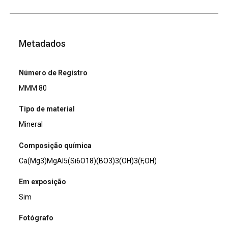
Metadados
Número de Registro
MMM 80
Tipo de material
Mineral
Composição química
Ca(Mg3)MgAl5(Si6O18)(BO3)3(OH)3(F,OH)
Em exposição
Sim
Fotógrafo