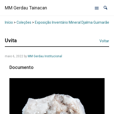
MM Gerdau Tainacan
Início
>
Coleções
>
Exposição Inventário Mineral Djalma Guimarães -
Uvita
Voltar
maio 6, 2022
by
MM Gerdau Institucional
Documento