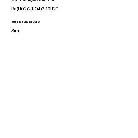
Ba(UO2)2(PO4)2.10H2O
Em exposição
Sim
Usos e curiosidades
Mineral de coleção.
Nome
Uranocircita
Description
Agregado de cristais tabulares amarelos de Uranocircita.
Title
Uranocircita
Descrição da Amostra