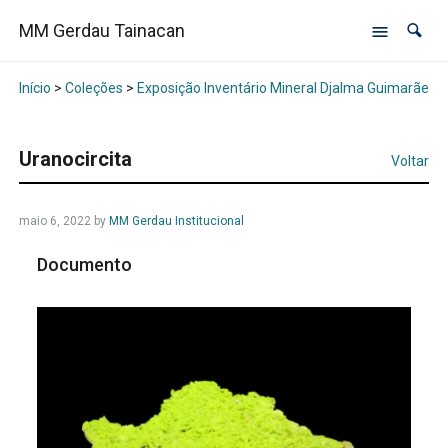
MM Gerdau Tainacan
Início
>
Coleções
>
Exposição Inventário Mineral Djalma Guimarães -
Uranocircita
Voltar
maio 6, 2022
by
MM Gerdau Institucional
Documento