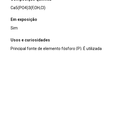
Ca5(PO4)3(F,OH,Cl)
Em exposição
Sim
Usos e curiosidades
Principal fonte de elemento fósforo (P). É utilizada
fabricação de fertilizantes, onde não possui substituto e na
fabricação de ácido fosfórico. Também usada como gema.
Nome
Apatita
Description
Monocristais prismáticos terminados de Apatita amarela
de qualidade gemológica.
Title
Apatita