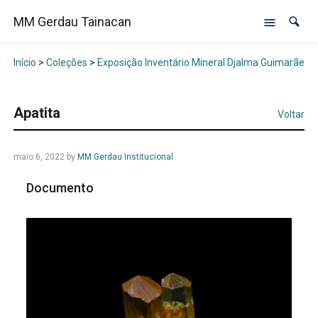
MM Gerdau Tainacan
Início
>
Coleções
>
Exposição Inventário Mineral Djalma Guimarães -
Apatita
Voltar
maio 6, 2022
by
MM Gerdau Institucional
Documento