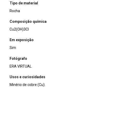
Tipo de material
Rocha
Composição química
Cu2(OH)3Cl
Em exposição
Sim
Fotógrafo
ERA VIRTUAL
Usos e curiosidades
Minério de cobre (Cu).
Doador/Histórico de posse/compra
Nick Zdrilic e Ricardo Hanish
Nome