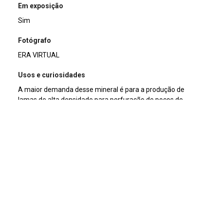
Em exposição
Sim
Fotógrafo
ERA VIRTUAL
Usos e curiosidades
A maior demanda desse mineral é para a produção de
lamas de alta densidade para perfuração de poços de
petróleo, gás e sondagem geológica.
Nome
Celestita
Coleção
MINERAL
Description
Agregado cristalino.