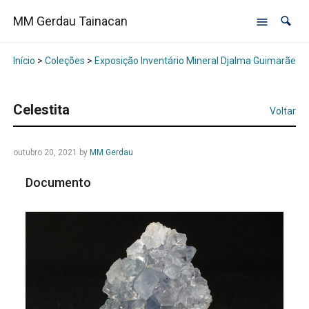
MM Gerdau Tainacan
Início
>
Coleções
>
Exposição Inventário Mineral Djalma Guimarães -
Celestita
Voltar
outubro 20, 2021
by
MM Gerdau
Documento