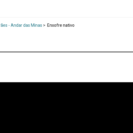
rães - Andar das Minas
>
Enxofre nativo