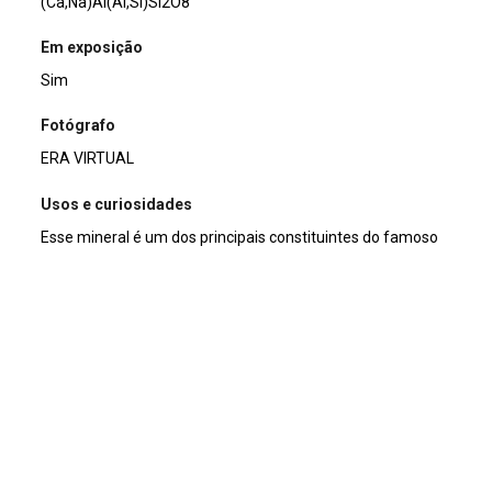
(Ca,Na)Al(Al,Si)Si2O8
Em exposição
Sim
Fotógrafo
ERA VIRTUAL
Usos e curiosidades
Esse mineral é um dos principais constituintes do famoso
"Granito Ubatuba", dando o aspecto brilhoso e reflectivo
graças à labradorescência da labradorita.
Nome
Labradorita
Coleção
MINERAL
Description