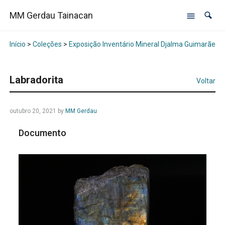
MM Gerdau Tainacan
Início
>
Coleções
>
Exposição Inventário Mineral Djalma Guimarães -
Labradorita
Voltar
outubro 20, 2021
by
MM Gerdau
Documento